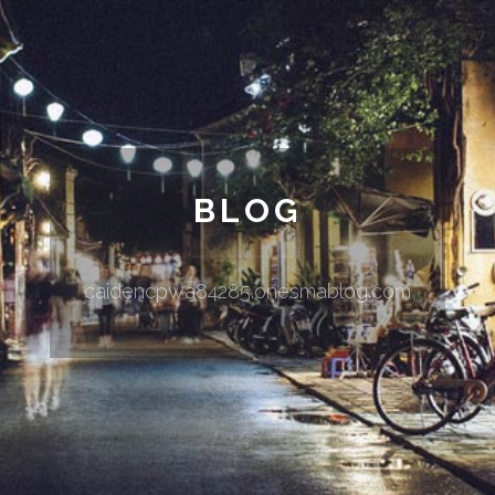
BLOG
caidencpwa84285.onesmablog.com